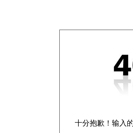
十分抱歉！输入