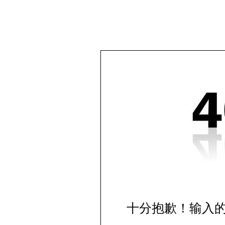
十分抱歉！输入