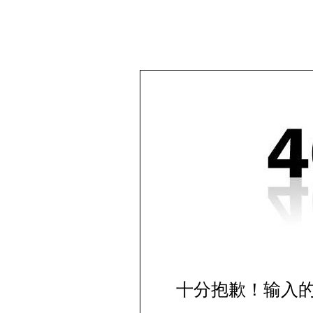
十分抱歉！输入