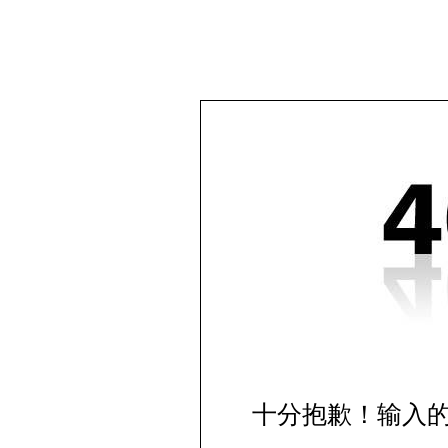
十分抱歉！输入