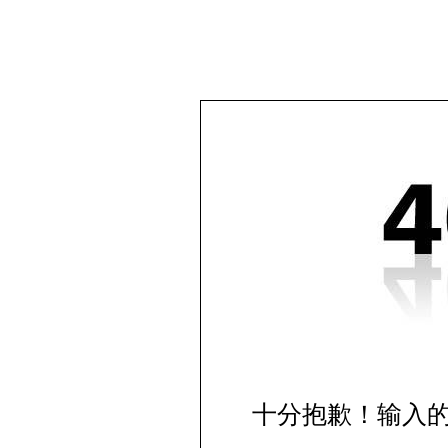
十分抱歉！输入