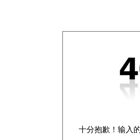
十分抱歉！输入