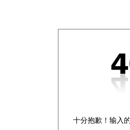
十分抱歉！输入