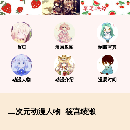
首页
漫展返图
制服写真
动漫人物
动漫介绍
漫展时间
二次元动漫人物
筱宫绫濑
：