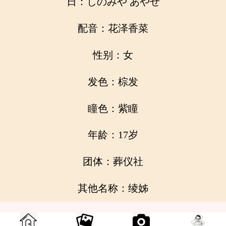
日：しのみや あやせ
配音：花泽香菜
性别：女
发色：棕发
瞳色：紫瞳
年龄：17岁
团体：葬仪社
其他名称：绫姊