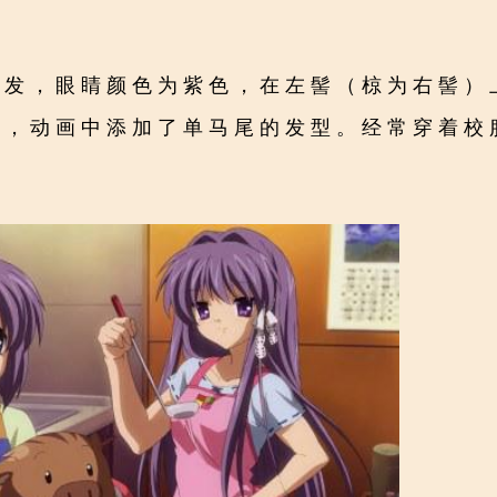
长发，眼睛颜色为紫色，在左髻（椋为右髻）
对，动画中添加了单马尾的发型。经常穿着校