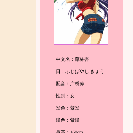
中文名：藤林杏
日：ふじばやし きょう
配音：广桥凉
性别：女
发色：紫发
瞳色：紫瞳
身高：160cm