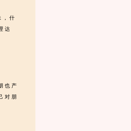
妹，什
理达
朋也产
己对朋