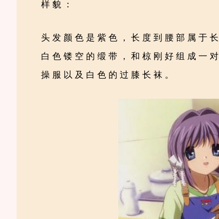
样貌：
头发颜色是紫色，长度到腰部属于
白色镂空的缎带，和椋刚好组成一
操服以及白色的过膝长袜。