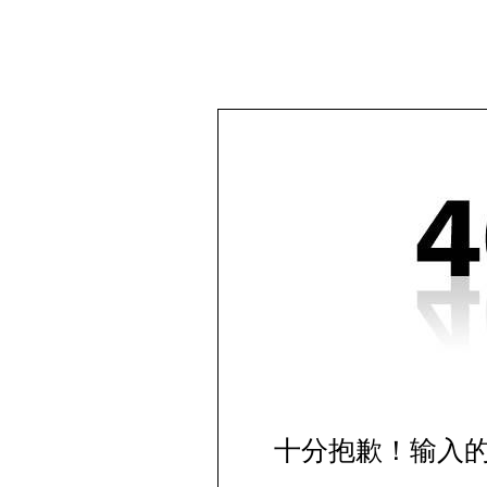
十分抱歉！输入