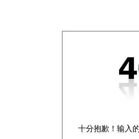
十分抱歉！输入