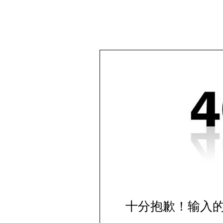
十分抱歉！输入