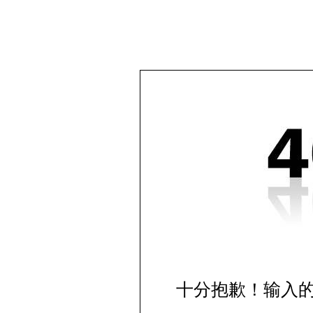
十分抱歉！输入